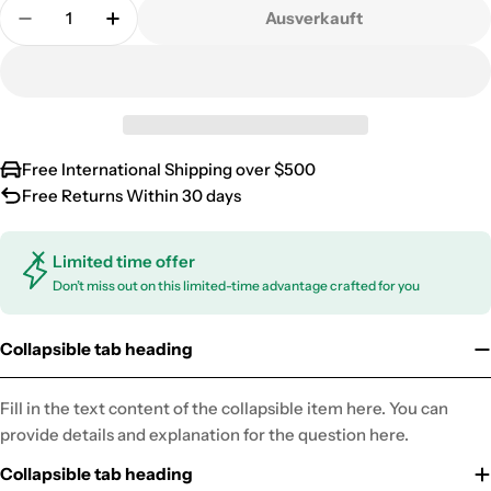
Menge
Ausverkauft
Menge Für GG-100 KOMPOSTER 300KG Verringer
Menge Für GG-100 KOMPOSTER 300KG 
Free International Shipping over $500
Free Returns Within 30 days
Limited time offer
Don’t miss out on this limited-time advantage crafted for you
Collapsible tab heading
Fill in the text content of the collapsible item here. You can
provide details and explanation for the question here.
Collapsible tab heading