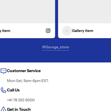
tem
Gallery item
@garage_store
Customer Service
Mon-Sat, 9am-6pm EST.
Call Us
+41 78 255 9300
Get in Touch