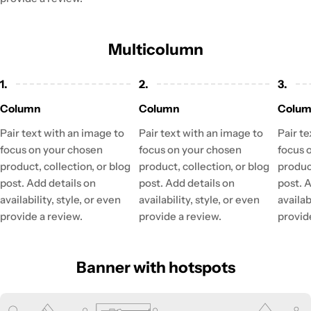
Multicolumn
1.
2.
3.
Column
Column
Colu
Pair text with an image to
Pair text with an image to
Pair t
focus on your chosen
focus on your chosen
focus 
product, collection, or blog
product, collection, or blog
product
post. Add details on
post. Add details on
post. 
availability, style, or even
availability, style, or even
availab
provide a review.
provide a review.
provid
Banner with hotspots